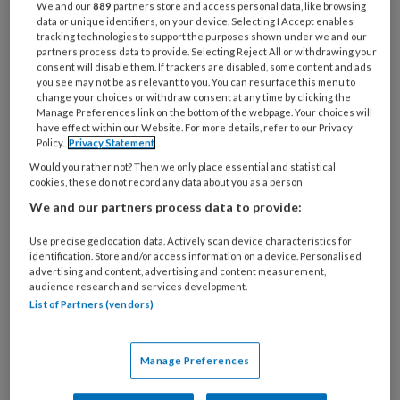
We and our
889
partners store and access personal data, like browsing
Ze draagt een zilveren ketting met
data or unique identifiers, on your device. Selecting I Accept enables
tracking technologies to support the purposes shown under we and our
een opvallende hanger.
partners process data to provide. Selecting Reject All or withdrawing your
consent will disable them. If trackers are disabled, some content and ads
you see may not be as relevant to you. You can resurface this menu to
‘Welkom, fijn dat u er bent’,
change your choices or withdraw consent at any time by clicking the
Manage Preferences link on the bottom of the webpage. Your choices will
have effect within our Website. For more details, refer to our Privacy
Policy.
Privacy Statement
Would you rather not? Then we only place essential and statistical
PREMIUM
cookies, these do not record any data about you as a person
We and our partners process data to provide:
Use precise geolocation data. Actively scan device characteristics for
identification. Store and/or access information on a device. Personalised
advertising and content, advertising and content measurement,
Bekijk de mogelijkheden
audience research and services development.
List of Partners (vendors)
Al abonnee?
Log dan in
Manage Preferences