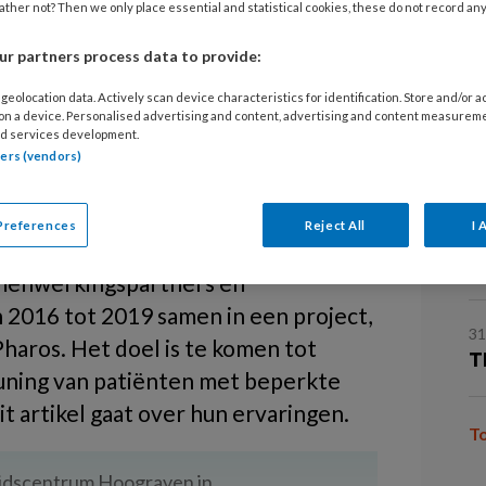
en
ther not? Then we only place essential and statistical cookies, these do not record an
31
V
r partners process data to provide:
a
anny Engels
MARIA VAN DEN
geolocation data. Actively scan device characteristics for identification. Store and/or 
MUIJSENBERGH
 on a device. Personalised advertising and content, advertising and content measurem
d services development.
31
tners (vendors)
I
terden is van groot belang, zij
Preferences
Reject All
I 
31
ie zij nodig hebben. Daarom werken
O
samenwerkingspartners en
 2016 tot 2019 samen in een project,
31
haros. Het doel is te komen tot
T
uning van patiënten met beperkte
 artikel gaat over hun ervaringen.
T
idscentrum Hoograven in