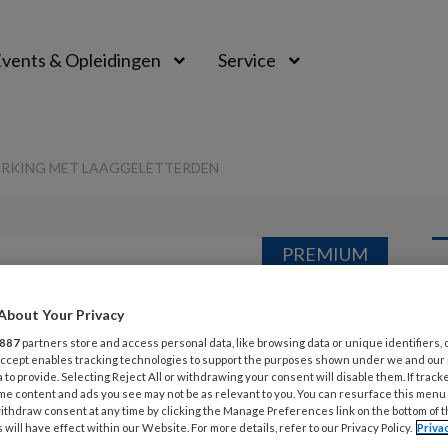
vents & Opleidingen
Service
ERKING MET LAAGGELETTERDEN
PREMIUM
L
Opslaan
Reacties
Delen
0
About Your Privacy
887
partners store and access personal data, like browsing data or unique identifiers, 
en door
 Accept enables tracking technologies to support the purposes shown under we and our
31
 to provide. Selecting Reject All or withdrawing your consent will disable them. If track
D
me content and ads you see may not be as relevant to you. You can resurface this menu
 met
ithdraw consent at any time by clicking the Manage Preferences link on the bottom of 
 will have effect within our Website. For more details, refer to our Privacy Policy.
Priva