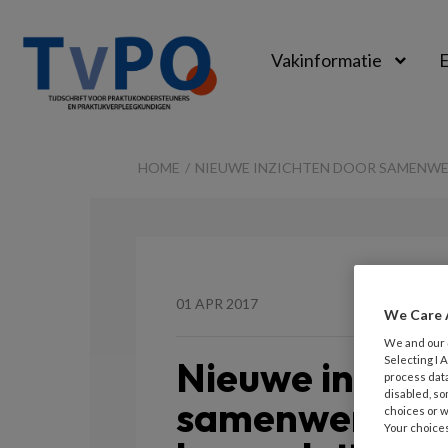
Vakinformatie
E
TvPO
HOME
NIEUWE INZICHTEN DOOR SAMENW
01 APR 2017
We Care 
We and our
Nieuwe inzicht
Selecting I
process data
disabled, so
samenwerking
choices or w
Your choices