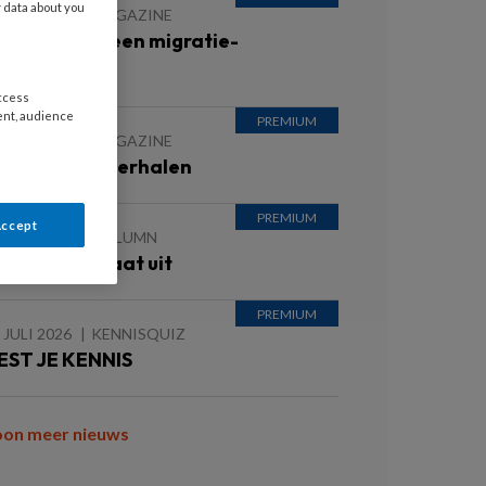
y data about you
 JULI 2026
MAGAZINE
rouwen met een migratie-
chtergrond
access
ent, audience
 JULI 2026
MAGAZINE
nspirerende verhalen
Accept
 JULI 2026
COLUMN
ntvanger staat uit
 JULI 2026
KENNISQUIZ
EST JE KENNIS
oon meer nieuws