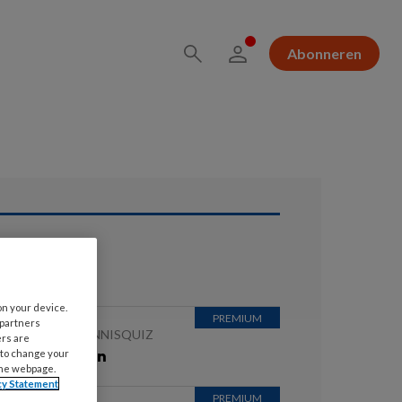
Abonneren
ees ook
on your device.
 partners
 JULI 2026
KENNISQUIZ
ers are
e antwoorden
 to change your
the webpage.
cy Statement