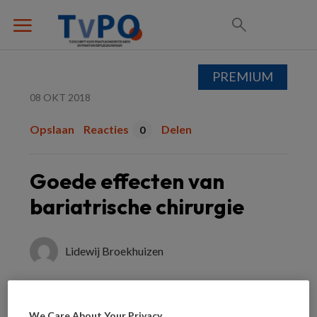
PREMIUM
08 OKT 2018
Opslaan
Reacties
Delen
0
Goede effecten van
bariatrische chirurgie
Lidewij Broekhuizen
We zien bariatrische chirurgie vaak als
We Care About Your Privacy