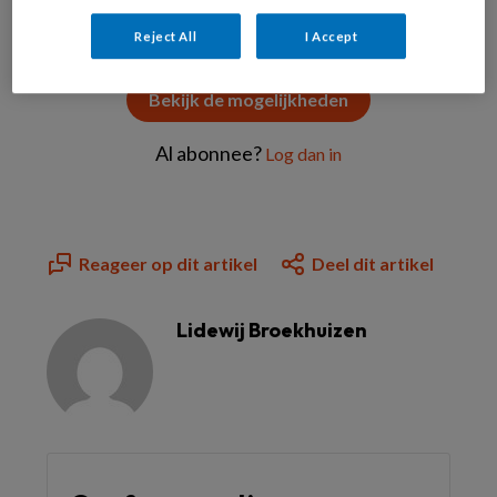
Reject All
I Accept
Bekijk de mogelijkheden
Al abonnee?
Log dan in
Reageer op dit artikel
Deel dit artikel
Lidewij Broekhuizen