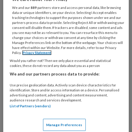
‘laatste redmiddel’ om af te vallen.
Deze ingreep heeft echter niet alleen
We and our
889
partners store and access personal data, like browsing
data or unique identifiers, on your device. Selecting I Accept enables
een goed effect op het
tracking technologies to support the purposes shown under we and our
partners process data to provide. Selecting Reject All or withdrawing your
lichaamsgewicht, maar ook op
consent will disable them. If trackers are disabled, some content and ads
you see may not be as relevant to you. You can resurface this menu to
comorbiditeit (waaronder diabetes) en
change your choices or withdraw consent at any time by clicking the
Manage Preferences link on the bottom of the webpage. Your choices will
op functioneren. Dat blijkt uit Brits
have effect within our Website. For more details, refer to our Privacy
onderzoek. Deze gunstige effecten
Policy.
Privacy Statement
zijn er in elk geval op korte termijn,
Would you rather not? Then we only place essential and statistical
cookies, these do not record any data about you as a person
maar zijn op langere termijn nog niet
We and our partners process data to provide:
helemaal duidelijk.
Use precise geolocation data. Actively scan device characteristics for
identification. Store and/or access information on a device. Personalised
advertising and content, advertising and content measurement,
Het aantal mensen dat bariatrische chirurgie
audience research and services development.
List of Partners (vendors)
PREMIUM
Manage Preferences