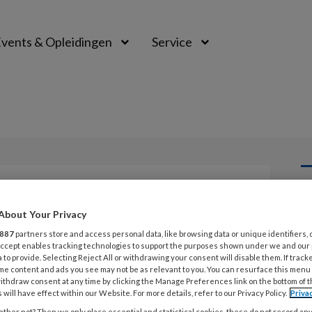
vents & Opleidingen
Service
L
Opslaan
Reacties
Delen
0
About Your Privacy
887
partners store and access personal data, like browsing data or unique identifiers, 
1 
 Accept enables tracking technologies to support the purposes shown under we and our
 to provide. Selecting Reject All or withdrawing your consent will disable them. If track
Z
me content and ads you see may not be as relevant to you. You can resurface this menu
ithdraw consent at any time by clicking the Manage Preferences link on the bottom of 
 will have effect within our Website. For more details, refer to our Privacy Policy.
Priva
1 
ther not? Then we only place essential and statistical cookies, these do not record an