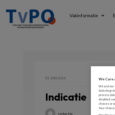
Vakinformatie
E
TvPO
01 JAN 2016
We Care 
We and our
Selecting I
Indicatie
process data
disabled, so
choices or w
Your choices
redactie
Would you ra