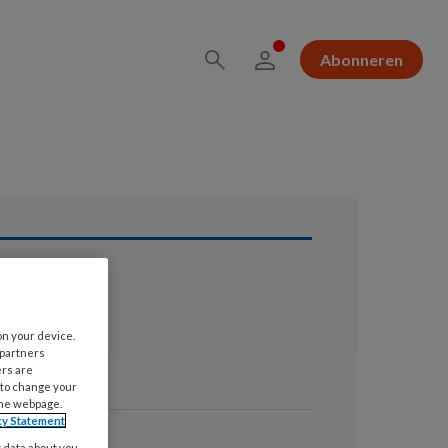
Abonneren
ees ook
on your device.
JANUARI 2016
 partners
ers are
itter
 to change your
the webpage.
cy Statement
JANUARI 2016
y data about you