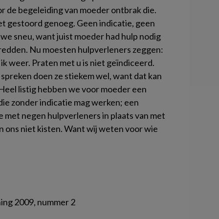
or de begeleiding van moeder ontbrak die.
iet gestoord genoeg. Geen indicatie, geen
 we sneu, want juist moeder had hulp nodig
 redden. Nu moesten hulpverleners zeggen:
ik weer. Praten met u is niet geïndiceerd.
spreken doen ze stiekem wel, want dat kan
 Heel listig hebben we voor moeder een
die zonder indicatie mag werken; een
 met negen hulpverleners in plaats van met
n ons niet kisten. Want wij weten voor wie
uning 2009, nummer 2