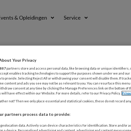
vents & Opleidingen
Service
About Your Privacy
887
partners store and access personal data, like browsing data or unique identifiers, 
 Accept enables tracking technologies to support the purposes shown under we and our
 to provide. Selecting Reject All or withdrawing your consent will disable them. If track
me content and ads you see may not be as relevant to you. You can resurface this menu
ithdraw consent at any time by clicking the Manage Preferences link on the bottom of 
 will have effect within our Website. For more details, refer to our Privacy Policy.
Priva
ther not? Then we only place essential and statistical cookies, these do not record an
 2026
KENNISQUIZ
e kennis
r partners process data to provide:
kennis over onderwerpen die met je beroep te maken hebben
geolocation data. Actively scan device characteristics for identification. Store and/or 
 on a device. Personalised advertising and content, advertising and content measurem