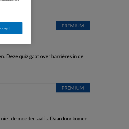
Accept
. Deze quiz gaat over barrières in de
 niet de moedertaal is. Daardoor komen