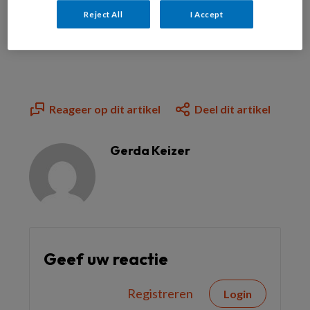
Bekijk de mogelijkheden
Reject All
I Accept
Al abonnee?
Log dan in
Reageer op dit artikel
Deel dit artikel
Gerda Keizer
Geef uw reactie
Registreren
Login