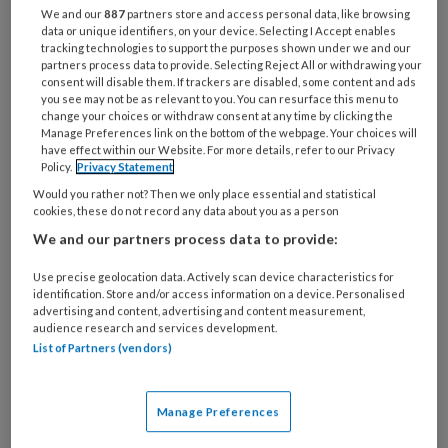
We and our
887
partners store and access personal data, like browsing
ervaren. Als je ergens naar uitkijkt, lijkt
data or unique identifiers, on your device. Selecting I Accept enables
tracking technologies to support the purposes shown under we and our
de tijd soms lang te duren, maar als je
partners process data to provide. Selecting Reject All or withdrawing your
terugkijkt is die tijd in een flits
consent will disable them. If trackers are disabled, some content and ads
you see may not be as relevant to you. You can resurface this menu to
voorbijgegaan. Dat ervaar ik ook in mijn
change your choices or withdraw consent at any time by clicking the
Manage Preferences link on the bottom of the webpage. Your choices will
werk als ik aan het eind van een
have effect within our Website. For more details, refer to our Privacy
Policy.
Privacy Statement
consult een nieuwe afspraak plan voor
Would you rather not? Then we only place essential and statistical
bijvoorbeeld drie maanden later.
cookies, these do not record any data about you as a person
We and our partners process data to provide:
De patiënt vindt dat dan ver
Use precise geolocation data. Actively scan device characteristics for
identification. Store and/or access information on a device. Personalised
advertising and content, advertising and content measurement,
audience research and services development.
PREMIUM
List of Partners (vendors)
Manage Preferences