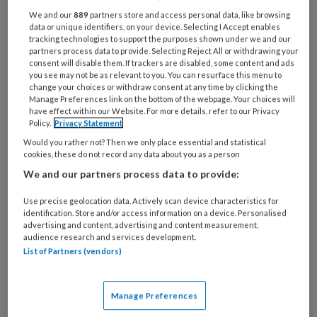
werkzaam als doktersassistente in een
We and our
889
partners store and access personal data, like browsing
data or unique identifiers, on your device. Selecting I Accept enables
huisartsenpraktijk in Nijmegen, vertelt
tracking technologies to support the purposes shown under we and our
partners process data to provide. Selecting Reject All or withdrawing your
over haar weg naar en ervaring met
consent will disable them. If trackers are disabled, some content and ads
you see may not be as relevant to you. You can resurface this menu to
een gastric bypass. Na de operatie
change your choices or withdraw consent at any time by clicking the
Manage Preferences link on the bottom of the webpage. Your choices will
volgde nog de aanpassing van haar
have effect within our Website. For more details, refer to our Privacy
leefstijl. Door haar ervaringen heeft
Policy.
Privacy Statement
ze goede adviezen voor anderen die
Would you rather not? Then we only place essential and statistical
cookies, these do not record any data about you as a person
hun leefstijl moeten aanpassen.
We and our partners process data to provide:
Use precise geolocation data. Actively scan device characteristics for
‘Ik kreeg vaak te horen: we
identification. Store and/or access information on a device. Personalised
advertising and content, advertising and content measurement,
audience research and services development.
List of Partners (vendors)
PREMIUM
Manage Preferences