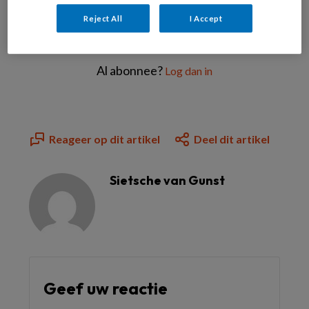
Reject All
I Accept
Bekijk de mogelijkheden
Al abonnee?
Log dan in
Reageer op dit artikel
Deel dit artikel
Sietsche van Gunst
Geef uw reactie