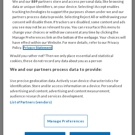
We and our
889
partners store and access personal data, like browsing
programma willen slepen! Of die
data or unique identifiers, on your device. Selecting I Accept enables
tracking technologies to support the purposes shown under we and our
patiënt met een torenhoog LDL-
partners process data to provide. Selecting Reject All or withdrawing your
consent will disable them. If trackers are disabled, some content and ads
cholesterol die geen statines wil,
you see may not be as relevant to you. You can resurface this menu to
change your choices or withdraw consent at any time by clicking the
omdat hij heeft gelezen dat die slecht
Manage Preferences link on the bottom of the webpage. Your choices will
voor je zijn.
have effect within our Website. For more details, refer to our Privacy
Policy.
Privacy Statement
Would you rather not? Then we only place essential and statistical
Frustratie alom als een patiënt met
cookies, these do not record any data about you as a person
We and our partners process data to provide:
Use precise geolocation data. Actively scan device characteristics for
PREMIUM
identification. Store and/or access information on a device. Personalised
advertising and content, advertising and content measurement,
audience research and services development.
List of Partners (vendors)
Bekijk de mogelijkheden
Manage Preferences
Al abonnee?
Log dan in