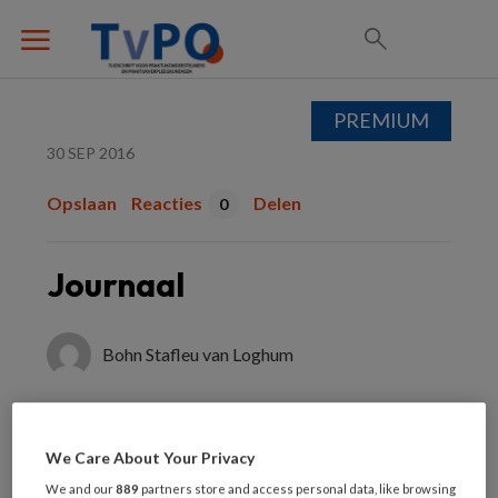
PREMIUM
30 SEP 2016
Opslaan
Reacties
Delen
0
Journaal
Bohn Stafleu van Loghum
Journaals zijn korte berichten over
onderzoeken of andere actuele zaken
We Care About Your Privacy
die interessant zijn voor
We and our
889
partners store and access personal data, like browsing