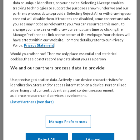
data or unique identifiers, on your device. Selecting I Accept enables
praktijkverpleegkundigen/-
tracking technologies to support the purposes shown under we and our
partners process data to provide. Selecting Reject All or withdrawing your
ondersteuners.
consent will disable them. If trackers are disabled, some content and ads
you see may not be as relevant to you. You can resurface this menu to
change your choices or withdraw consent at any time by clicking the
De mond niet vergeten!
Manage Preferences link on the bottom of the webpage. Your choices will
have effect within our Website. For more details, refer to our Privacy
Policy.
Privacy Statement
Would you rather not? Then we only place essential and statistical
cookies, these do not record any data about you as a person
PREMIUM
We and our partners process data to provide:
Use precise geolocation data. Actively scan device characteristics for
identification. Store and/or access information on a device. Personalised
advertising and content, advertising and content measurement,
Bekijk de mogelijkheden
audience research and services development.
List of Partners (vendors)
Al abonnee?
Log dan in
Manage Preferences
Reject All
I Accept