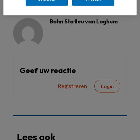
Reageer op dit artikel
Deel dit artikel
Bohn Stafleu van Loghum
Geef uw reactie
Registreren
Login
Lees ook