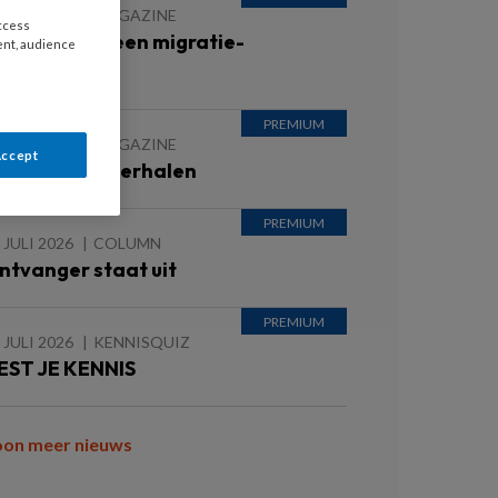
 JULI 2026
MAGAZINE
access
rouwen met een migratie-
ent, audience
chtergrond
 JULI 2026
MAGAZINE
Accept
nspirerende verhalen
 JULI 2026
COLUMN
ntvanger staat uit
 JULI 2026
KENNISQUIZ
EST JE KENNIS
oon meer nieuws