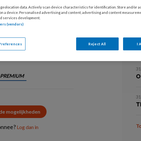
31
geolocation data. Actively scan device characteristics for identification. Store and/or 
V
ver vermoeidheid kan er sprake zijn
 on a device. Personalised advertising and content, advertising and content measurem
d services development.
a
veroorzaakt door adipositas. In dat
tners (vendors)
31
Preferences
Reject All
I 
latie
I
31
PREMIUM
O
31
T
 de mogelijkheden
T
onnee?
Log dan in