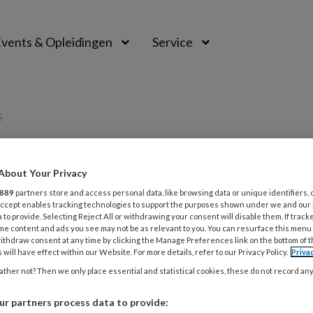
vents & Opleidingen
Service
S
About Your Privacy
PREMIUM
889
partners store and access personal data, like browsing data or unique identifiers, 
L
 Accept enables tracking technologies to support the purposes shown under we and our
Opslaan
Reacties
Delen
0
 to provide. Selecting Reject All or withdrawing your consent will disable them. If track
me content and ads you see may not be as relevant to you. You can resurface this menu
ithdraw consent at any time by clicking the Manage Preferences link on the bottom of 
 door adipositas
 will have effect within our Website. For more details, refer to our Privacy Policy.
Priva
31
ther not? Then we only place essential and statistical cookies, these do not record an
D
r partners process data to provide: