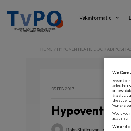
Vakinformatie
E
TvPO
HOME
HYPOVENTILATIE DOOR ADIPOSITA
We Care 
We and our
Selecting I
05 FEB 2017
process data
disabled, so
choices or w
Hypoventilatie
Your choices
Would you ra
as a person
We and ou
Bohn Stafleu van Loghum