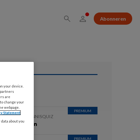
Abonneren
on your device.
ees ook
 partners
ers are
 to change your
the webpage.
cy Statement
 JULI 2026
KENNISQUIZ
y data about you
e antwoorden