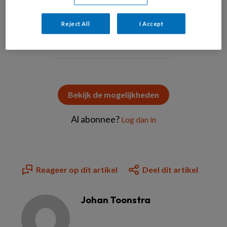
Reject All
I Accept
PREMIUM
Bekijk de mogelijkheden
Al abonnee?
Log dan in
Reageer op dit artikel
Deel dit artikel
Johan Toonstra