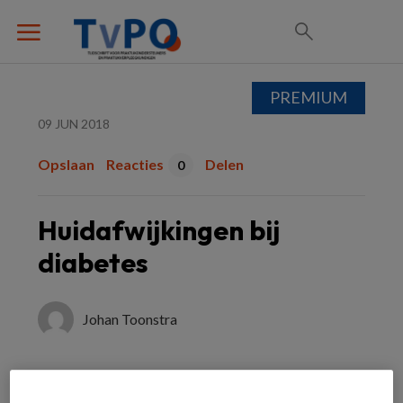
PREMIUM
09 JUN 2018
Opslaan
Reacties
Delen
0
Huidafwijkingen bij
diabetes
Johan Toonstra
Huidafwijkingen komen veel voor bij