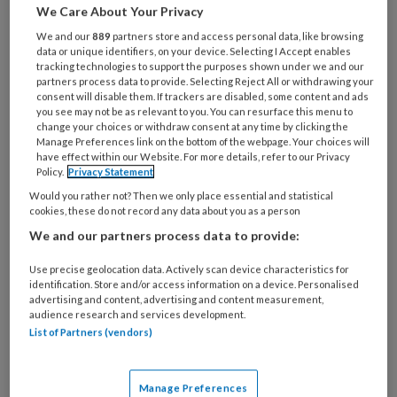
patiënten met diabetes, naar schatting
We Care About Your Privacy
bij 30 tot 50 procent van hen.
We and our
889
partners store and access personal data, like browsing
Dermatoloog Johan Toonstra
data or unique identifiers, on your device. Selecting I Accept enables
tracking technologies to support the purposes shown under we and our
beschrijft in een drieluik om welke
partners process data to provide. Selecting Reject All or withdrawing your
consent will disable them. If trackers are disabled, some content and ads
huidafwijkingen het gaat. In het eerste
you see may not be as relevant to you. You can resurface this menu to
change your choices or withdraw consent at any time by clicking the
deel behandelde hij diabetische
Manage Preferences link on the bottom of the webpage. Your choices will
angiopathie en neuropathie. In dit
have effect within our Website. For more details, refer to our Privacy
Policy.
Privacy Statement
tweede deel komen aan bod:
Would you rather not? Then we only place essential and statistical
complicaties van de behandeling en
cookies, these do not record any data about you as a person
We and our partners process data to provide:
andere huidaandoeningen. In het
derde deel volgen de resterende
Use precise geolocation data. Actively scan device characteristics for
identification. Store and/or access information on a device. Personalised
huidaandoeningen.
advertising and content, advertising and content measurement,
audience research and services development.
List of Partners (vendors)
Complicaties van de
behandeling
Manage Preferences