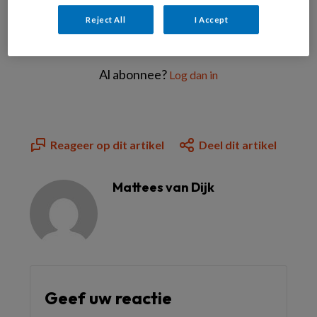
Reject All
I Accept
Bekijk de mogelijkheden
Al abonnee?
Log dan in
Reageer op dit artikel
Deel dit artikel
Mattees van Dijk
Geef uw reactie