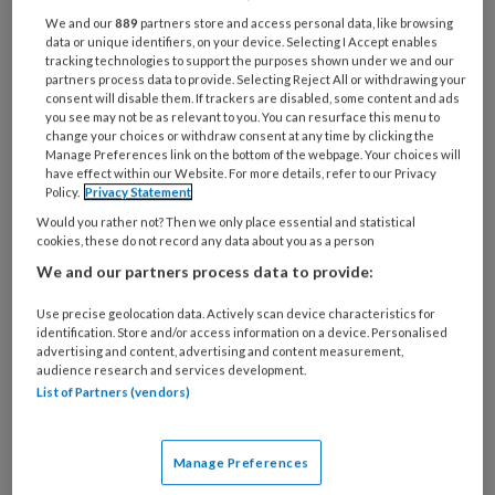
hypoglykemie bij diabetespatiënten
We and our
889
partners store and access personal data, like browsing
data or unique identifiers, on your device. Selecting I Accept enables
die behalve metformine ook een
tracking technologies to support the purposes shown under we and our
partners process data to provide. Selecting Reject All or withdrawing your
sulfonylureum derivaat (SU-derivaat)
consent will disable them. If trackers are disabled, some content and ads
you see may not be as relevant to you. You can resurface this menu to
gebruikten.1 Daaruit bleek dat het
change your choices or withdraw consent at any time by clicking the
vooral bij oudere patiënten belangrijk
Manage Preferences link on the bottom of the webpage. Your choices will
have effect within our Website. For more details, refer to our Privacy
is kritisch naar het gebruik van SU-
Policy.
Privacy Statement
derivaten te kijken.
Would you rather not? Then we only place essential and statistical
cookies, these do not record any data about you as a person
We and our partners process data to provide:
Het onderzoek bestond uit een
Use precise geolocation data. Actively scan device characteristics for
databaseonderzoek
identification. Store and/or access information on a device. Personalised
advertising and content, advertising and content measurement,
audience research and services development.
List of Partners (vendors)
PREMIUM
Manage Preferences