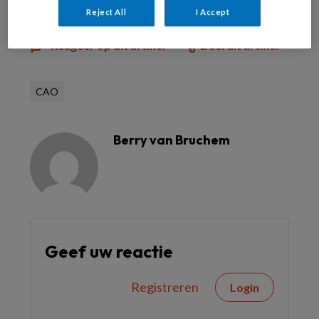
Reject All
I Accept
Reageer op dit artikel
Deel dit artikel
CAO
Berry van Bruchem
Geef uw reactie
Registreren
Login