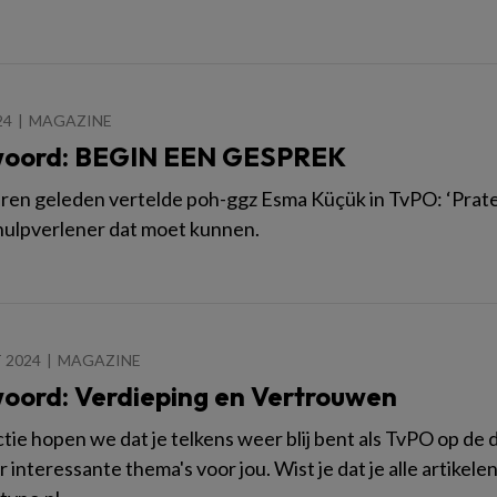
24
MAGAZINE
oord: BEGIN EEN GESPREK
aren geleden vertelde poh-ggz Esma Küçük in TvPO: ‘Praten o
hulpverlener dat moet kunnen.
 2024
MAGAZINE
oord: Verdieping en Vertrouwen
ctie hopen we dat je telkens weer blij bent als TvPO op de 
 interessante thema's voor jou. Wist je dat je alle artikele