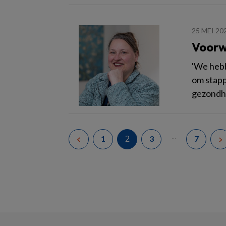
25 MEI 20
Voorw
'We hebbe
om stapp
gezondhe
...
2
1
3
7