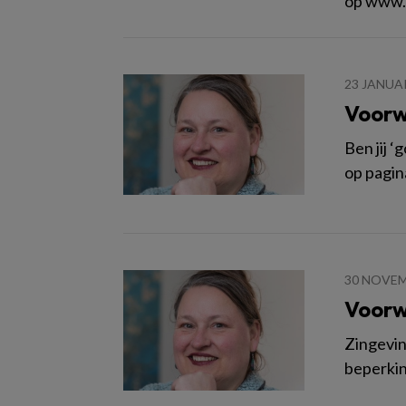
op www.​t
23 JANUA
Voorw
Ben jij ‘
op pagin
30 NOVEM
Voorw
Zingevin
beperkin