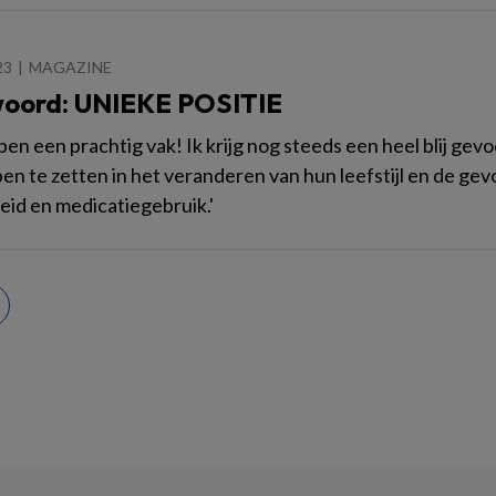
23
MAGAZINE
oord: UNIEKE POSITIE
n een prachtig vak! Ik krijg nog steeds een heel blij gevoe
en te zetten in het veranderen van hun leefstijl en de ge
id en medicatiegebruik.'