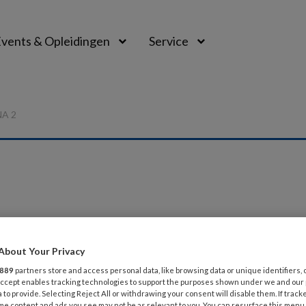
vents & Opleidingen
Service
A 2
BER 2024
MAGAZINE
About Your Privacy
oord: Doe geen aannames
889
partners store and access personal data, like browsing data or unique identifiers, 
 Accept enables tracking technologies to support the purposes shown under we and our
ënt is je belangrijkste informatiebron, dus stel vooral veel
 to provide. Selecting Reject All or withdrawing your consent will disable them. If track
me content and ads you see may not be as relevant to you. You can resurface this menu