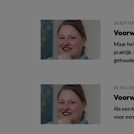
26 SEPTE
Voorw
Maar het
praktij
gehouden
28 JULI 2
Voorw
Als een k
voor een