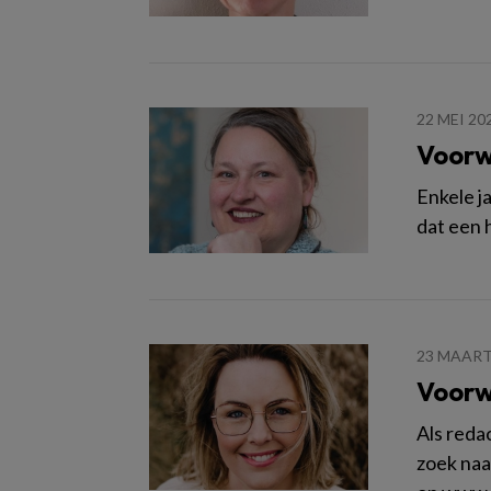
22 MEI 20
Voorw
Enkele j
dat een 
23 MAART
Voorw
Als reda
zoek naar