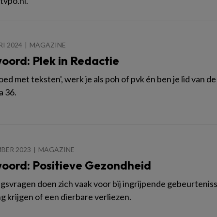
vpo.​nl.
RI 2024
MAGAZINE
oord: Plek in Redactie
goed met teksten', werk je als poh of pvk én ben je lid van
a 36.
BER 2023
MAGAZINE
oord: Positieve Gezondheid
gsvragen doen zich vaak voor bij ingrijpende gebeurtenisse
g krijgen of een dierbare verliezen.