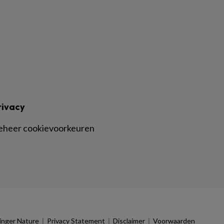
rivacy
eheer cookievoorkeuren
|
|
|
inger Nature
Privacy Statement
Disclaimer
Voorwaarden