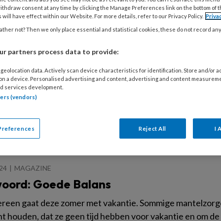
ouw familie?” of “Wat heb jij hierover vanuit huis meegekre
ithdraw consent at any time by clicking the Manage Preferences link on the bottom of 
 will have effect within our Website. For more details, refer to our Privacy Policy.
Priva
ther not? Then we only place essential and statistical cookies, these do not record an
r partners process data to provide:
MBER 2024
MAGAZINE
geolocation data. Actively scan device characteristics for identification. Store and/or 
oord: Doe een Beetje groen
 on a device. Personalised advertising and content, advertising and content measurem
d services development.
aar huis dacht ik erover na: leef ik eigenlijk duurzaam?
tners (vendors)
Preferences
Reject All
I 
024
MAGAZINE
oord: Goede Balans
ereen gaat deze zomer met vakantie. Sommige mantelzorge
cht houden, dat ze geen tijd hebben voor vakantie en om d