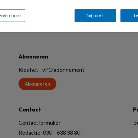
Preferences
Reject All
I 
Abonneren
Kies het TvPO abonnement
Abonneren
Contact
P
Contactformulier
B
Redactie:
030 – 638 38 80