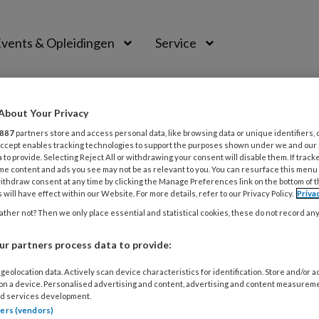
vents & Opleidingen
Service
About Your Privacy
887
partners store and access personal data, like browsing data or unique identifiers, 
 Accept enables tracking technologies to support the purposes shown under we and our
 to provide. Selecting Reject All or withdrawing your consent will disable them. If track
me content and ads you see may not be as relevant to you. You can resurface this menu
ithdraw consent at any time by clicking the Manage Preferences link on the bottom of 
ding van HanzePro, Groningen
 will have effect within our Website. For more details, refer to our Privacy Policy.
Priva
ther not? Then we only place essential and statistical cookies, these do not record an
OH-GGZ en is als docente verbonden aan de POH-GGZ oplei
r partners process data to provide:
chologie aan de UvA heeft ze tien jaar lang onderzoek ge
t ze als POH-GGZ. Naast de patiëntenzorg houdt ze heeft z
geolocation data. Actively scan device characteristics for identification. Store and/or 
 on a device. Personalised advertising and content, advertising and content measurem
ls de wachtlijstproblematiek, betrekken van het systeem 
d services development.
nde projecten over burn-out.
tners (vendors)