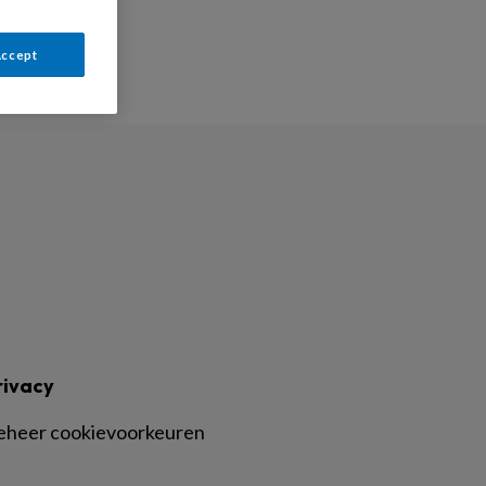
Accept
rivacy
eheer cookievoorkeuren