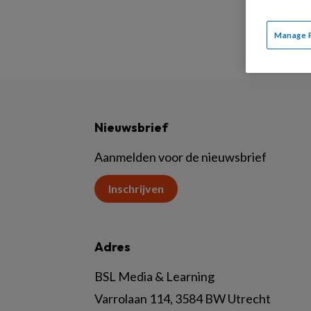
Manage 
Nieuwsbrief
Aanmelden voor de nieuwsbrief
Inschrijven
Adres
BSL Media & Learning
Varrolaan 114, 3584 BW Utrecht