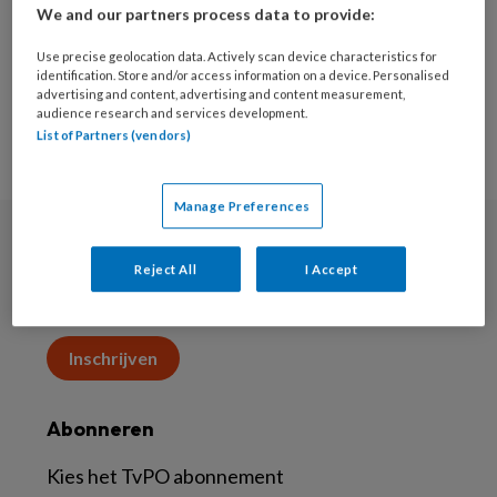
verminderd en zelf voorkomen worden.
We and our partners process data to provide:
Voldoende kennis bij zowel de ouderen zelf als
bij de hulpverleners is daarbij van groot belang.
Use precise geolocation data. Actively scan device characteristics for
identification. Store and/or access information on a device. Personalised
advertising and content, advertising and content measurement,
audience research and services development.
List of Partners (vendors)
Manage Preferences
Nieuwsbrief
Reject All
I Accept
Aanmelden voor de nieuwsbrief
Inschrijven
Abonneren
Kies het TvPO abonnement