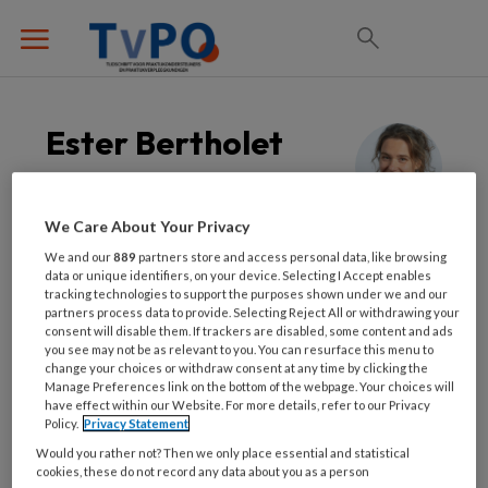
Ester Bertholet
Specialist ouderengeneeskunde en
verpleegkundig specialist
We Care About Your Privacy
We and our
889
partners store and access personal data, like browsing
data or unique identifiers, on your device. Selecting I Accept enables
Ester Bertholet is specialist
tracking technologies to support the purposes shown under we and our
ouderengeneeskunde met een zelfstandige
partners process data to provide. Selecting Reject All or withdrawing your
consent will disable them. If trackers are disabled, some content and ads
praktijk in de eerste lijn van Velp/Arnhem en
you see may not be as relevant to you. You can resurface this menu to
oprichter van ontmoetingscentrum Ons
change your choices or withdraw consent at any time by clicking the
Manage Preferences link on the bottom of the webpage. Your choices will
Raadhuis en het Behandelpaspoort. Ouder
have effect within our Website. For more details, refer to our Privacy
Policy.
Privacy Statement
worden komt vaak met gebreken, maar deze
Would you rather not? Then we only place essential and statistical
gebreken kunnen op hoge leeftijd vaak
cookies, these do not record any data about you as a person