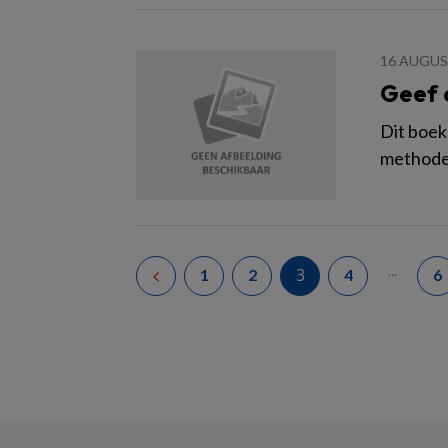
16 AUGUS
Geef 
Dit boek
methode 
...
3
1
2
4
6