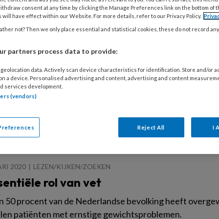
sevenwicht raakt verstoord en als patiënt kun je, even of l
ithdraw consent at any time by clicking the Manage Preferences link on the bottom of 
 will have effect within our Website. For more details, refer to our Privacy Policy.
Priva
ther not? Then we only place essential and statistical cookies, these do not record an
r partners process data to provide:
2020
LEZEN/KIJKEN/ZOEKEN
geolocation data. Actively scan device characteristics for identification. Store and/or 
 Gezond ouder worden – Healthy ageing
 on a device. Personalised advertising and content, advertising and content measurem
d services development.
leefstijl speelt een essentiële rol bij het gezond ouder w
tners (vendors)
factoren.
Preferences
Reject All
I 
ARI 2020
LEZEN/KIJKEN/ZOEKEN
entiële rol van vet
 50 procent van de Nederlandse bevolking heeft overgewi
en patiënten met ernstige gewichtsproblemen.