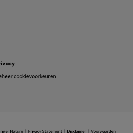
rivacy
eheer cookievoorkeuren
|
|
|
inger Nature
Privacy Statement
Disclaimer
Voorwaarden