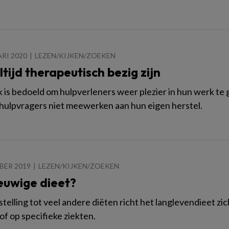
ARI 2020
LEZEN/KIJKEN/ZOEKEN
ltijd therapeutisch bezig zijn
 is bedoeld om hulpverleners weer plezier in hun werk te
hulpvragers niet meewerken aan hun eigen herstel.
BER 2019
LEZEN/KIJKEN/ZOEKEN
euwige dieet?
stelling tot veel andere diëten richt het langlevendieet zi
of op specifieke ziekten.