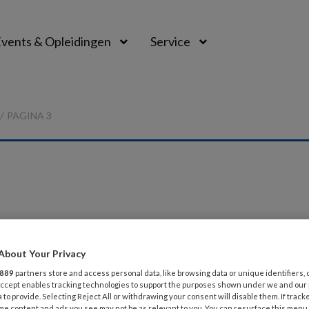
vents & Opleidingen
Service
PAGINA 3
2020
LEZEN/KIJKEN/ZOEKEN
About Your Privacy
: Balanceren tussen macht en onmacht –
889
partners store and access personal data, like browsing data or unique identifiers, 
 Accept enables tracking technologies to support the purposes shown under we and our
r, de Belgische professor Edgard Eeckman, beschrijft wat e
 to provide. Selecting Reject All or withdrawing your consent will disable them. If track
me content and ads you see may not be as relevant to you. You can resurface this menu